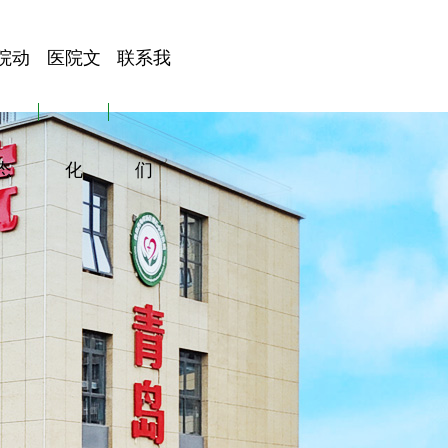
院动
医院文
联系我
态
化
们