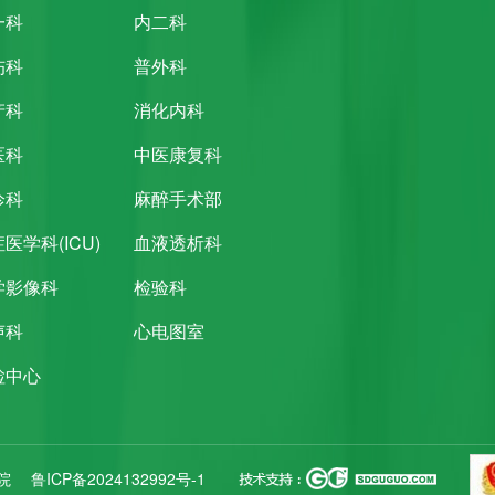
一科
内二科
伤科
普外科
产科
消化内科
医科
中医康复科
诊科
麻醉手术部
医学科(ICU)
血液透析科
学影像科
检验科
声科
心电图室
检中心
医院
鲁ICP备2024132992号-1