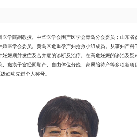
州医学院副教授。中华医学会围产医学会青岛分会委员；山东省
生殖医学会委员。黄岛区危重孕产妇抢救小组成员。从事妇产科工
种妊娠期并发症及合并症的诊断及治疗。在高危妊娠的诊治及疑
娩、瘢痕子宫经阴顺产、自由体位分娩、家属陪待产等多项新项
区级妇幼先进个人称号。