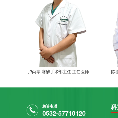
卢尚亭 麻醉手术部主任 主任医师
陈
科
急诊电话
0532-57710120