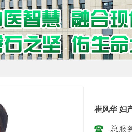
崔风华 妇
总服务