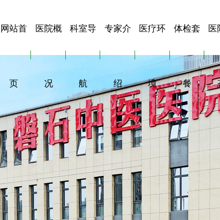
网站首
医院概
科室导
专家介
医疗环
体检套
医
页
况
航
绍
境
餐