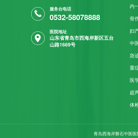
内
服务台电话
0532-58078888
骨
妇
医院地址
山东省青岛市西海岸新区五台
中
山路1669号
急
重症
医
超
体
青岛西海岸磐石中医